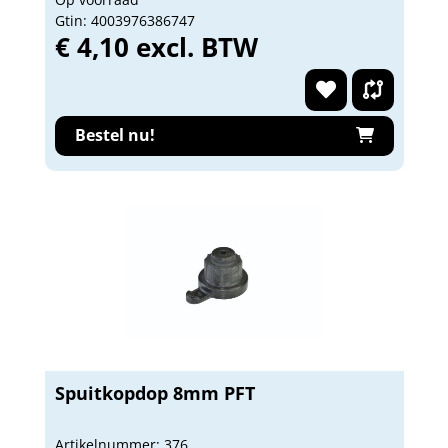
Gtin: 4003976386747
€ 4,10 excl. BTW
Bestel nu!
Spuitkopdop 8mm PFT
Artikelnummer: 376