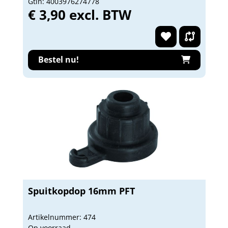
Gtin: 4003976274778
€ 3,90 excl. BTW
Bestel nu!
Spuitkopdop 16mm PFT
Artikelnummer: 474
Op voorraad