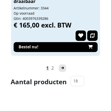
draaibaar
Artikelnummer: 3344
Op voorraad
Gtin: 4003976339286
€ 165,00 excl. BTW
Bestel nu!
1
2
Aantal producten