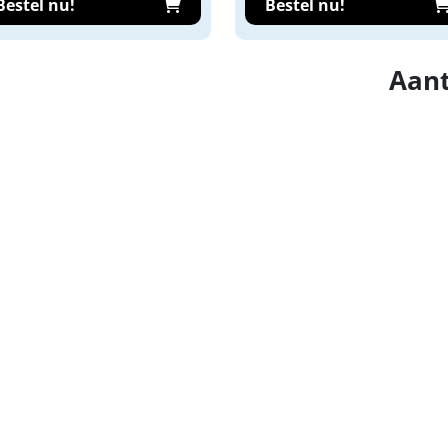
Bestel nu!
Bestel nu!
Aant