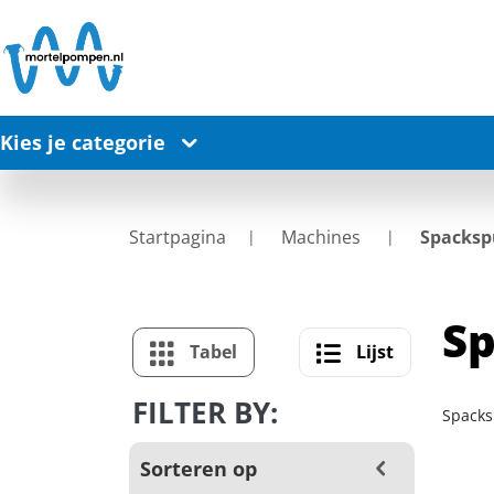
Kies je categorie
Startpagina
Machines
Spacksp
Sp
Tabel
Lijst
FILTER BY:
Spacks
Sorteren op