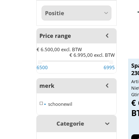
Price range
€ 6.500,00 excl. BTW
€ 6.995,00 excl. BTW
Sp
6500
6995
23
Art
merk
Nie
Gtin
€ 
schoonewil
B
Categorie