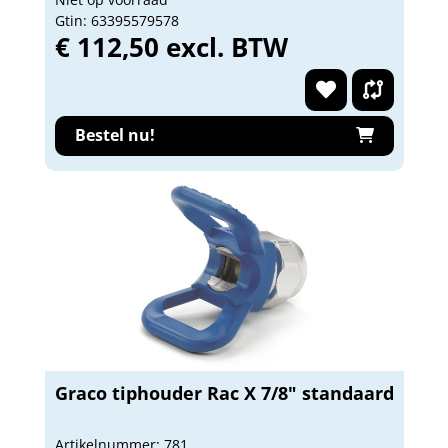
Gtin: 63395579578
€ 112,50 excl. BTW
Bestel nu!
Graco tiphouder Rac X 7/8" standaard
Artikelnummer: 781