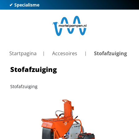
✔ Specialisme
✔ K
Startpagina
Accesoires
Stofafzuiging
Stofafzuiging
Stofafzuiging