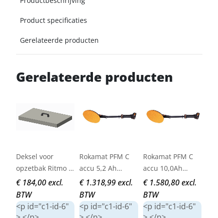
Productbeschrijving
Product specificaties
Gerelateerde producten
Gerelateerde producten
Deksel voor
Rokamat PFM C
Rokamat PFM C
Ro
opzetbak Ritmo L
accu 5,2 Ah
accu 10,0Ah
Plus/Turbo
Uitlopend
Uitlopend
€ 184,00 excl.
€ 1.318,99 excl.
€ 1.580,80 excl.
€ 1
BTW
BTW
BTW
BT
<p id="c1-id-6"
<p id="c1-id-6"
<p id="c1-id-6"
<p 
> </p>
> </p>
> </p>
> <