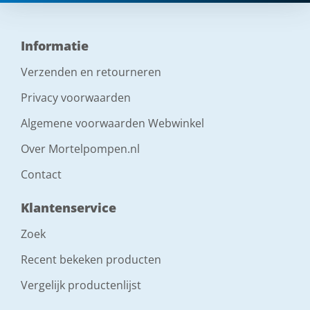
watertoevoer
Informatie
3/4" waterslang, Geka
Verzenden en retourneren
minimale waterdruk (bar)
Privacy voorwaarden
2,5 - bij draaiende machine
Algemene voorwaarden Webwinkel
Over Mortelpompen.nl
afmetingen lxbxh (mm)
1700x440x470
Contact
Klantenservice
gewicht (kg)
circa 85
Zoek
Recent bekeken producten
Vergelijk productenlijst