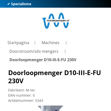
✔ Specialisme
✔ Kl
Startpagina
Machines
Doorstroom/silo mengers
Doorloopmenger D10-III-E-FU 230V
Doorloopmenger D10-III-E-FU
230V
Fabrikant:
M-tec
EAN-nummer:
0
Artikelnummer:
5343