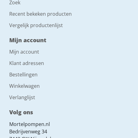
Zoek
stekker
Recent bekeken producten
32 A, 5p, 6h
Vergelijk productenlijst
Mijn account
watertoevoer
3/4" waterslang, GEKA
Mijn account
Klant adressen
afmetingen lxbxh (mm)
Bestellingen
2400x800x1900
Winkelwagen
gewicht (kg)
Verlanglijst
445
Volg ons
vereiste uitloophoogte silo (mm)
Mortelpompen.nl
Bedrijvenweg 34
1300