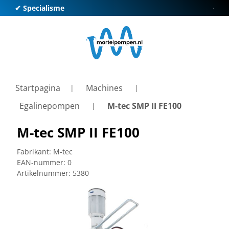
✔ Specialisme
✔ Kl
Startpagina
Machines
Egalinepompen
M-tec SMP II FE100
M-tec SMP II FE100
Fabrikant:
M-tec
EAN-nummer:
0
Artikelnummer:
5380