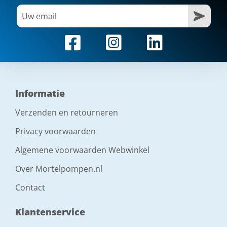
mengmotor
7.5 kW, 400 V, 50 Hz
waterpomp
0.75 kW, circa 60 l/min, 8 bar
Informatie
Verzenden en retourneren
elektrische aansluiting
400 V, 50 Hz, 3 ph
Privacy voorwaarden
Algemene voorwaarden Webwinkel
zekering
Over Mortelpompen.nl
35A
Contact
aansluitkabel
Klantenservice
5 x 4.0 mm²