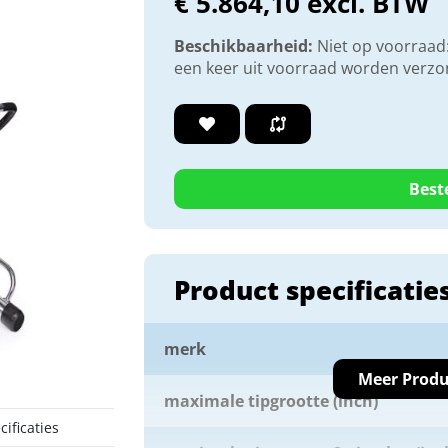
€ 5.864,10 excl. BTW
Beschikbaarheid:
Niet op voorraad:
een keer uit voorraad worden verz
Best
Product specificatie
merk
Meer Produ
maximale tipgrootte (inch)
ificaties