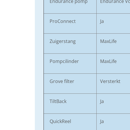
Endurance pomp
Endurance Vo
ProConnect
Ja
Zuigerstang
MaxLife
Pompcilinder
MaxLife
Grove filter
Versterkt
TiltBack
Ja
QuickReel
Ja