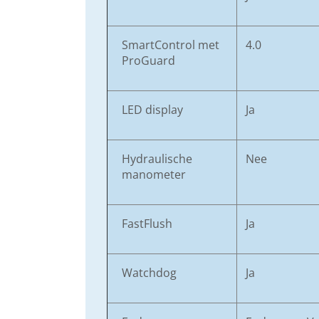
SmartControl met
4.0
ProGuard
LED display
Ja
Hydraulische
Nee
manometer
FastFlush
Ja
Watchdog
Ja