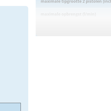
maximale tipgrootte 2 pistolen (inc
maximale opbrengst (l/min)
maximale werkdruk (bar)
motor
gewicht (kg)