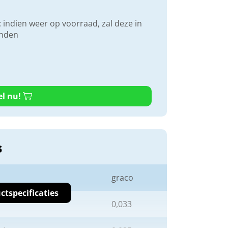
 indien weer op voorraad, zal deze in
onden
el nu!
s
graco
ctspecificaties
0,033