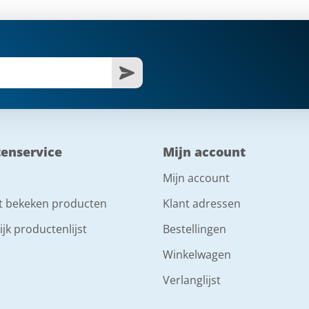
tenservice
Mijn account
Mijn account
t bekeken producten
Klant adressen
ijk productenlijst
Bestellingen
Winkelwagen
Verlanglijst