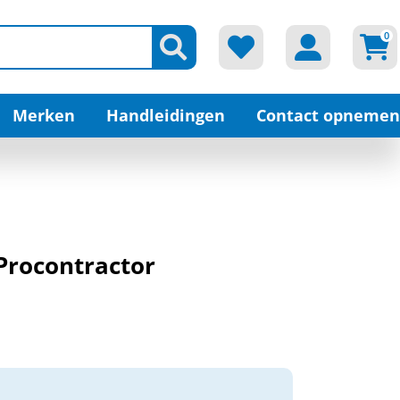
0
Merken
Handleidingen
Contact opnemen
 Procontractor