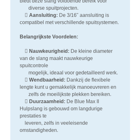
biedt deze slang voldoende bereik voor
diverse spuitprojecten.

Aansluiting:
De 3/16" aansluiting is
compatibel met verschillende spuitsystemen.
Belangrijkste Voordelen:

Nauwkeurigheid:
De kleine diameter
van de slang maakt nauwkeurige
spuitcontrole
mogelijk, ideaal voor gedetailleerd werk.

Wendbaarheid:
Dankzij de flexibele
lengte kunt u gemakkelijk manoeuvreren en
zelfs de moeilijkste plekken bereiken.

Duurzaamheid:
De Blue Max II
Hulpslang is gebouwd om langdurige
prestaties te
leveren, zelfs in veeleisende
omstandigheden.