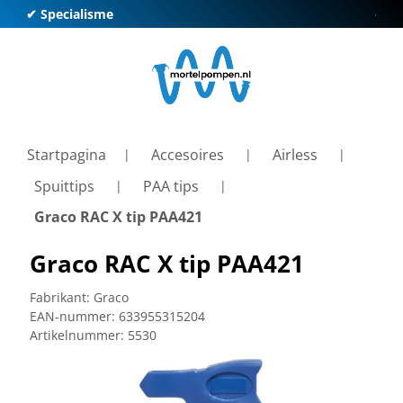
✔ Specialisme
✔ Kl
Startpagina
Accesoires
Airless
Spuittips
PAA tips
Graco RAC X tip PAA421
Graco RAC X tip PAA421
Fabrikant:
Graco
EAN-nummer:
633955315204
Artikelnummer:
5530