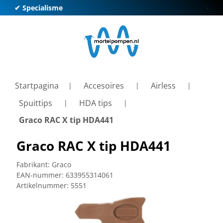
✔ Specialisme
✔ Kl
Startpagina
Accesoires
Airless
Spuittips
HDA tips
Graco RAC X tip HDA441
Graco RAC X tip HDA441
Fabrikant:
Graco
EAN-nummer:
633955314061
Artikelnummer:
5551