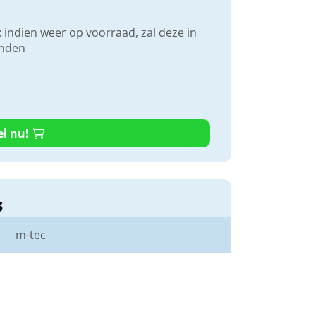
 indien weer op voorraad, zal deze in
onden
el nu!
s
m-tec