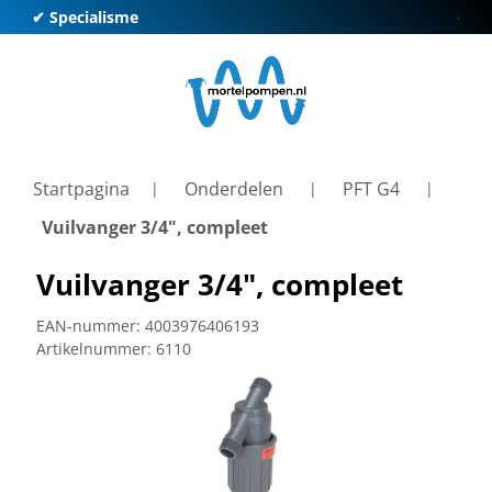
✔ Specialisme
✔ Kl
Startpagina
Onderdelen
PFT G4
Vuilvanger 3/4", compleet
Vuilvanger 3/4", compleet
EAN-nummer:
4003976406193
Artikelnummer:
6110