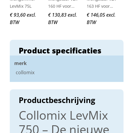
LevMix 75L
160 HF voor
163 HF voor
LevMix
LevMix
€ 93,60 excl.
€ 130,83 excl.
€ 146,05 excl.
BTW
BTW
BTW
Product specificaties
merk
collomix
Productbeschrijving
Collomix LevMix
750 – De nieuwe